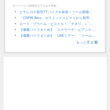
ロードバイク2022年モデルを大特集。
ピナレロが新型TTバイクを発表！ツール開幕戦でガンナがステージ優勝を狙う！／ INEOS Grenadiers【Tour de France 2022】
「OSPW Aero」セラミックスピードから新型エアロプーリーシステムが発売！UCI規定による認定は？／CeramicSpeed
ロード・グラベル・ピストも！「チネリ」×「インテル」ミラノを代表する2つのアイコンがコラボアイテムを発表／Cinelli 2022年モデル ロードバイク
【優勝バイクまとめ】「ステラーデ・ビアンケ」ほか、3月第1週目／ロードレース 2022
【優勝バイクまとめ】「UAEツアー」「ツール・ド・ルワンダ」ほか、2月第4週目（Stage Race編）／ロードレース 2022
もっと見る