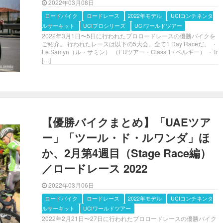
2022年03月08日
ロードバイク
ロードレース
2022年モデル
UCIコンチネンタ
ルサーキット
UCIプロシリーズ
UCIワールドツアー
2022年3月1日〜5日に行われたプロロードレースの優勝バイクを
ご紹介。 行われたレースは以下の5大会。全て1 Day Raceだ。 ・
Le Samyn（ル・サミン） （EUツアー・Class 1 / ベルギー） ・Tr
[…]
【優勝バイクまとめ】「UAEツア
ー」「ツール・ド・ルワンダ」ほ
か、2月第4週目（Stage Race編）
／ロードレース 2022
2022年03月06日
ロードバイク
ロードレース
2022年モデル
UCIコンチネンタ
ルサーキット
UCIワールドツアー
2022年2月21日〜27日に行われたプロロードレースの優勝バイク