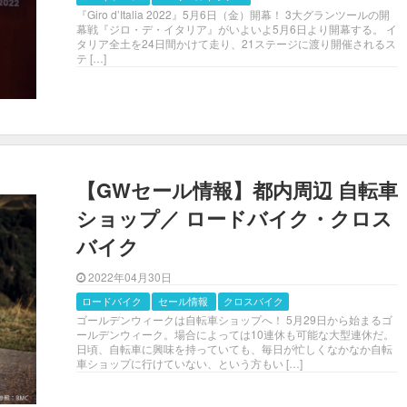
『Giro d’Italia 2022』5月6日（金）開幕！ 3大グランツールの開
幕戦『ジロ・デ・イタリア』がいよいよ5月6日より開幕する。 イ
タリア全土を24日間かけて走り、21ステージに渡り開催されるス
テ […]
【GWセール情報】都内周辺 自転車
ショップ／ ロードバイク・クロス
バイク
2022年04月30日
ロードバイク
セール情報
クロスバイク
ゴールデンウィークは自転車ショップへ！ 5月29日から始まるゴ
ールデンウィーク。場合によっては10連休も可能な大型連休だ。
日頃、自転車に興味を持っていても、毎日が忙しくなかなか自転
車ショップに行けていない、という方もい […]