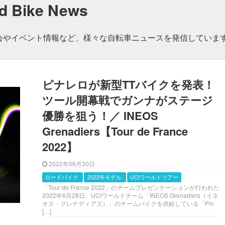
nd Bike News
会やイベント情報など、様々な自転車ニュースを発信していま
ピナレロが新型TTバイクを発表！
ツール開幕戦でガンナがステージ
優勝を狙う！／ INEOS
Grenadiers【Tour de France
2022】
2022年06月30日
ロードバイク
2022年モデル
UCIワールドツアー
「Tour de France 2022」のチームプレゼンテーションが行われた
2022年6月28日、UCIワールドチーム「INEOS Grenadiers（イネ
オス・グレナディアズ）」のチームバイクを供給している「Pin
[…]