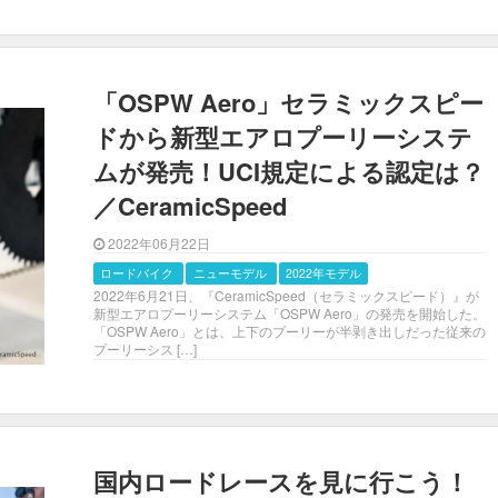
「OSPW Aero」セラミックスピー
ドから新型エアロプーリーシステ
ムが発売！UCI規定による認定は？
／CeramicSpeed
2022年06月22日
ロードバイク
ニューモデル
2022年モデル
2022年6月21日、『CeramicSpeed（セラミックスピード）』が
新型エアロプーリーシステム「OSPW Aero」の発売を開始した。
「OSPW Aero」とは、上下のプーリーが半剥き出しだった従来の
プーリーシス […]
国内ロードレースを見に行こう！