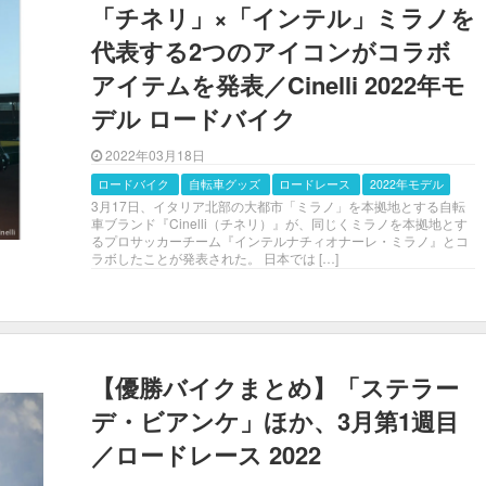
「チネリ」×「インテル」ミラノを
代表する2つのアイコンがコラボ
アイテムを発表／Cinelli 2022年モ
デル ロードバイク
2022年03月18日
ロードバイク
自転車グッズ
ロードレース
2022年モデル
3月17日、イタリア北部の大都市「ミラノ」を本拠地とする自転
車ブランド『Cinelli（チネリ）』が、同じくミラノを本拠地とす
るプロサッカーチーム『インテルナチィオナーレ・ミラノ』とコ
ラボしたことが発表された。 日本では […]
【優勝バイクまとめ】「ステラー
デ・ビアンケ」ほか、3月第1週目
／ロードレース 2022