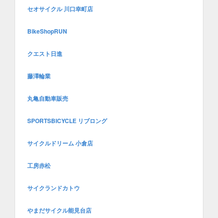
セオサイクル 川口幸町店
BikeShopRUN
クエスト日進
藤澤輪業
丸亀自動車販売
SPORTSBICYCLE リブロング
サイクルドリーム 小倉店
工房赤松
サイクランドカトウ
やまだサイクル能見台店