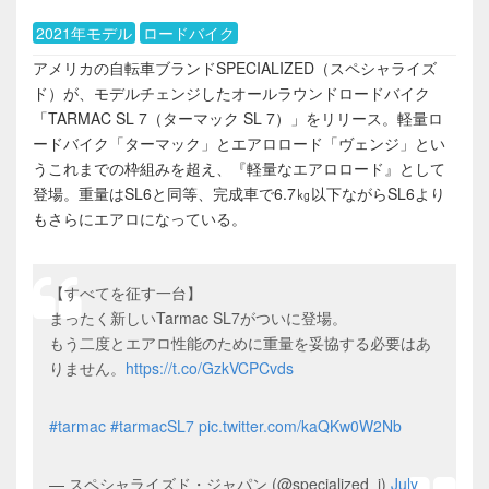
2021年モデル
ロードバイク
アメリカの自転車ブランドSPECIALIZED（スペシャライズ
ド）が、モデルチェンジしたオールラウンドロードバイク
「TARMAC SL 7（ターマック SL 7）」をリリース。軽量ロ
ードバイク「ターマック」とエアロロード「ヴェンジ」とい
うこれまでの枠組みを超え、『軽量なエアロロード』として
登場。重量はSL6と同等、完成車で6.7㎏以下ながらSL6より
もさらにエアロになっている。
【すべてを征す一台】
まったく新しいTarmac SL7がついに登場。
もう二度とエアロ性能のために重量を妥協する必要はあ
りません。
https://t.co/GzkVCPCvds
#tarmac
#tarmacSL7
pic.twitter.com/kaQKw0W2Nb
— スペシャライズド・ジャパン (@specialized_j)
July