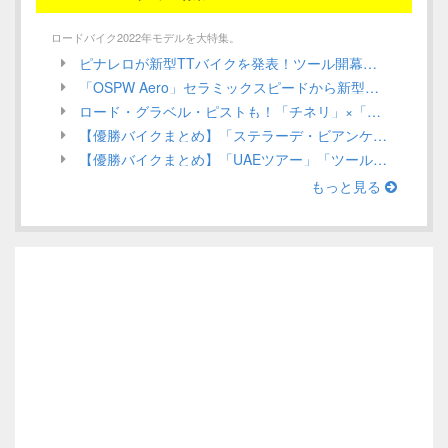
ロードバイク2022年モデルを大特集。
ピナレロが新型TTバイクを発表！ツール開幕戦でガンナがステージ優勝を狙う！／ INEOS Grenadiers【Tour de France 2022】
「OSPW Aero」セラミックスピードから新型エアロプーリーシステムが発売！UCI規定による認定は？／CeramicSpeed
ロード・グラベル・ピストも！「チネリ」×「インテル」ミラノを代表する2つのアイコンがコラボアイテムを発表／Cinelli 2022年モデル ロードバイク
【優勝バイクまとめ】「ステラーデ・ビアンケ」ほか、3月第1週目／ロードレース 2022
【優勝バイクまとめ】「UAEツアー」「ツール・ド・ルワンダ」ほか、2月第4週目（Stage Race編）／ロードレース 2022
もっと見る