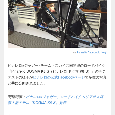
via
Pinarello Facebookページ
ピナレロ×ジャガー×チーム・スカイ共同開発のロードバイク
『Pinarello DOGMA K8-S（ピナレロ ドグマ K8-S）』の実走
テストの様子が
ピナレロの公式Facebookページ
で多数の写真
と共に公開されました。
関連記事：
ピナレロ×ジャガー、ロードバイクへリアサス搭
載！新モデル『DOGMA K8-S』発表