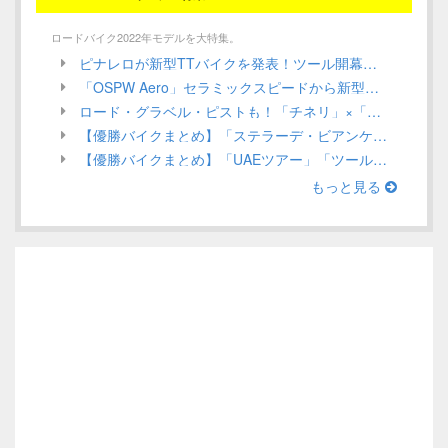
ロードバイク2022年モデルを大特集。
ピナレロが新型TTバイクを発表！ツール開幕戦でガンナがステージ優勝を狙う！／ INEOS Grenadiers【Tour de France 2022】
「OSPW Aero」セラミックスピードから新型エアロプーリーシステムが発売！UCI規定による認定は？／CeramicSpeed
ロード・グラベル・ピストも！「チネリ」×「インテル」ミラノを代表する2つのアイコンがコラボアイテムを発表／Cinelli 2022年モデル ロードバイク
【優勝バイクまとめ】「ステラーデ・ビアンケ」ほか、3月第1週目／ロードレース 2022
【優勝バイクまとめ】「UAEツアー」「ツール・ド・ルワンダ」ほか、2月第4週目（Stage Race編）／ロードレース 2022
もっと見る