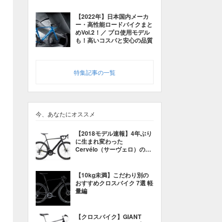
【2022年】日本国内メーカ
ー・高性能ロードバイクまと
めVol.2！／ プロ使用モデル
も！高いコスパと安心の品質
特集記事の一覧
今、あなたにオススメ
【2018モデル速報】4年ぶり
に生まれ変わった
Cervélo（サーヴェロ）のR
５とR3、只今予約受付中！
【10kg未満】こだわり別の
おすすめクロスバイク 7選 軽
量編
【クロスバイク】GIANT