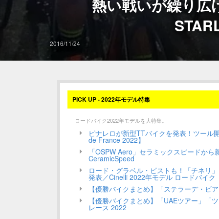
熱い戦いが繰り広
STARL
2016/11/24
PICK UP - 2022年モデル特集
ロードバイク2022年モデルを大特集。
ピナレロが新型TTバイクを発表！ツール開幕戦で
de France 2022】
「OSPW Aero」セラミックスピードか
CeramicSpeed
ロード・グラベル・ピストも！「チネリ」
発表／Cinelli 2022年モデル ロードバイク
【優勝バイクまとめ】「ステラーデ・ビアン
【優勝バイクまとめ】「UAEツアー」「ツー
レース 2022