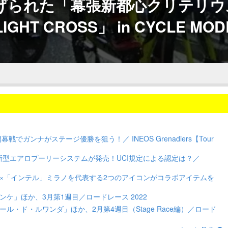
げられた「幕張新都心クリテリウ
IGHT CROSS」 in CYCLE MOD
ガンナがステージ優勝を狙う！／ INEOS Grenadiers【Tour
ら新型エアロプーリーシステムが発売！UCI規定による認定は？／
×「インテル」ミラノを代表する2つのアイコンがコラボアイテムを
ケ」ほか、3月第1週目／ロードレース 2022
ル・ド・ルワンダ」ほか、2月第4週目（Stage Race編）／ロード