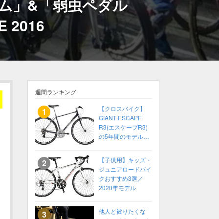
ム」&「弱虫ペダル
E 2016
週間ランキング
【クロスバイク】
GIANT ESCAPE
R3(エスケープR3)
の5年間のモデル変
化をまとめてみた
【2014〜2018】
【子供用】キッズ・
ジュニアロードバイ
クおすすめ3選／
2020年モデル
他人と被りたくな