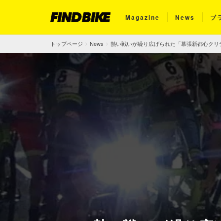
Magazine
News
ブ
トップページ
News
熱い戦いが繰り広げられた「幕張新都心クリテリウム」&