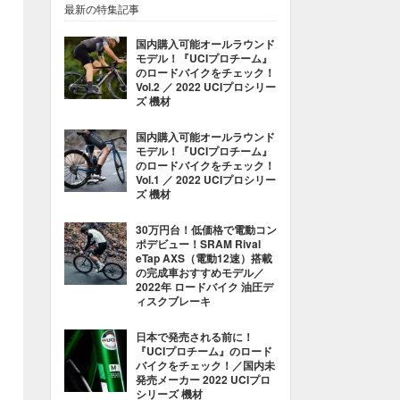
最新の特集記事
国内購入可能オールラウンド
モデル！『UCIプロチーム』
のロードバイクをチェック！
Vol.2 ／ 2022 UCIプロシリー
ズ 機材
国内購入可能オールラウンド
モデル！『UCIプロチーム』
のロードバイクをチェック！
Vol.1 ／ 2022 UCIプロシリー
ズ 機材
30万円台！低価格で電動コン
ポデビュー！SRAM Rival
eTap AXS（電動12速）搭載
の完成車おすすめモデル／
2022年 ロードバイク 油圧デ
ィスクブレーキ
日本で発売される前に！
『UCIプロチーム』のロード
バイクをチェック！／国内未
発売メーカー 2022 UCIプロ
シリーズ 機材