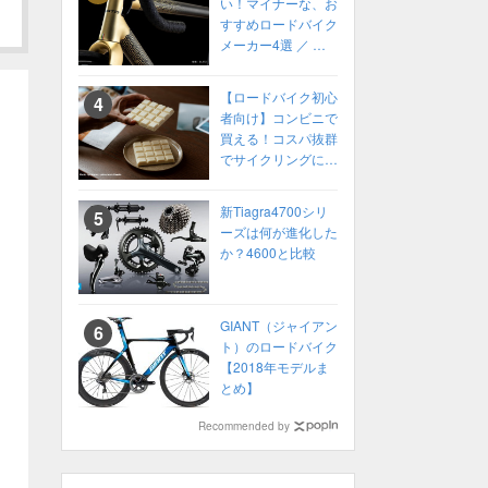
い！マイナーな、お
すすめロードバイク
メーカー4選 ／ 高
性能ロードバイク
2022年 カスタムオ
【ロードバイク初心
ーダーも！
者向け】コンビニで
買える！コスパ抜群
でサイクリングにお
すすめの補給食
新Tiagra4700シリ
ーズは何が進化した
か？4600と比較
GIANT（ジャイアン
ト）のロードバイク
【2018年モデルま
とめ】
Recommended by