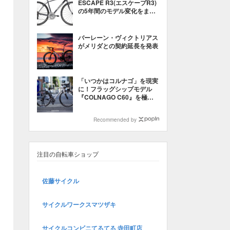
ESCAPE R3(エスケープR3)
の5年間のモデル変化をまと
めてみた【2014〜2018】
バーレーン・ヴィクトリアス
がメリダとの契約延長を発表
「いつかはコルナゴ」を現実
に！フラッグシップモデル
『COLNAGO C60』を極上
中古車で楽しむ
Recommended by
注目の自転車ショップ
佐藤サイクル
サイクルワークスマツザキ
サイクルコンビニてるてる 寺田町店