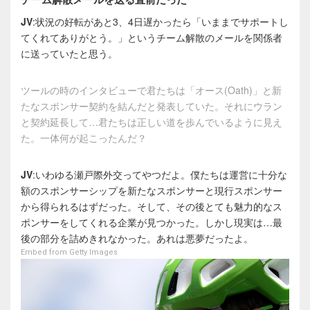
JV
:状況の好転があと3、4日遅かったら「いままでサポートし
てくれてありがとう。」というチーム解散のメールを関係者
に送っていたと思う。
ツールの時のインタビューで君たちは「オース(Oath)」と新
たなスポンサー契約を結んだと発表していた。それにウラン
と契約延長して…君たちは正しい道を歩んでいるように見え
た。一体何が起こったんだ？
JV
:いわゆる瀬戸際外交ってやつだよ。僕たちは運営に十分な
額のスポンサーシップを新たなスポンサーと現行スポンサー
から得られるはずだった。そして、その後とても魅力的なス
ポンサーをしてくれる企業が見つかった。しかし現実は…最
後の部分を詰めきれなかった。あれは悪夢だったよ。
Embed from Getty Images