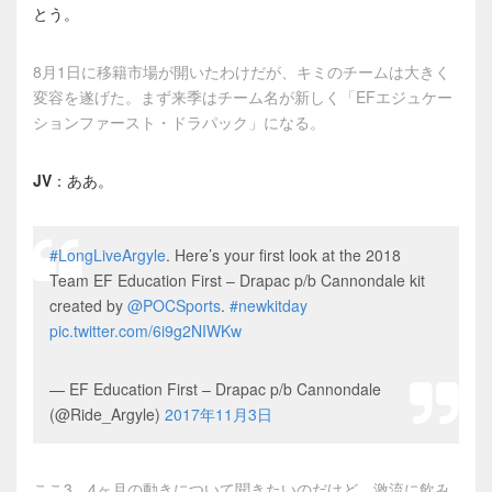
とう。
8月1日に移籍市場が開いたわけだが、キミのチームは大きく
変容を遂げた。まず来季はチーム名が新しく「EFエジュケー
ションファースト・ドラパック」になる。
JV
：ああ。
#LongLiveArgyle
. Here’s your first look at the 2018
Team EF Education First – Drapac p/b Cannondale kit
created by
@POCSports
.
#newkitday
pic.twitter.com/6i9g2NIWKw
— EF Education First – Drapac p/b Cannondale
(@Ride_Argyle)
2017年11月3日
ここ3、4ヶ月の動きについて聞きたいのだけど、激流に飲み