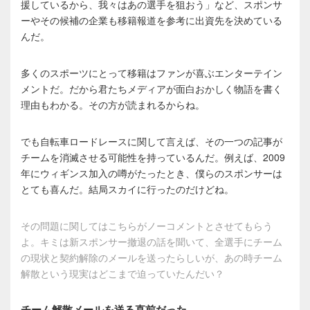
援しているから、我々はあの選手を狙おう」など、スポンサ
ーやその候補の企業も移籍報道を参考に出資先を決めている
んだ。
多くのスポーツにとって移籍はファンが喜ぶエンターテイン
メントだ。だから君たちメディアが面白おかしく物語を書く
理由もわかる。その方が読まれるからね。
でも自転車ロードレースに関して言えば、その一つの記事が
チームを消滅させる可能性を持っているんだ。例えば、2009
年にウィギンス加入の噂がたったとき、僕らのスポンサーは
とても喜んだ。結局スカイに行ったのだけどね。
その問題に関してはこちらがノーコメントとさせてもらう
よ。キミは新スポンサー撤退の話を聞いて、全選手にチーム
の現状と契約解除のメールを送ったらしいが、あの時チーム
解散という現実はどこまで迫っていたんだい？
チーム解散メールを送る直前だった