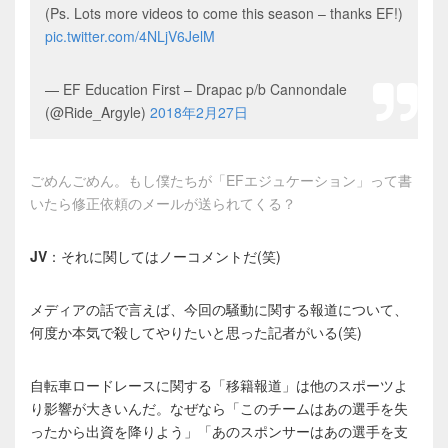
(Ps. Lots more videos to come this season – thanks EF!)
pic.twitter.com/4NLjV6JelM
— EF Education First – Drapac p/b Cannondale
(@Ride_Argyle)
2018年2月27日
ごめんごめん。もし僕たちが「EFエジュケーション」って書
いたら修正依頼のメールが送られてくる？
JV
：それに関してはノーコメントだ(笑)
メディアの話で言えば、今回の騒動に関する報道について、
何度か本気で殺してやりたいと思った記者がいる(笑)
自転車ロードレースに関する「移籍報道」は他のスポーツよ
り影響が大きいんだ。なぜなら「このチームはあの選手を失
ったから出資を降りよう」「あのスポンサーはあの選手を支