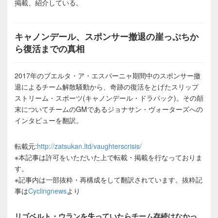
掲載、紹介している。
キャノンデール、スポンサー撤退の崖っぷちか
ら復活までの真相
2017年のブエルタ・ア・エスパーニャ期間中のスポンサー撤
退によるチーム解散騒動から、奇跡の復活をとげたスリップ
ストリーム・スポーツ(キャノンデール・ドラパック)。その顛
末についてチームのGMであるジョナサン・ヴォーターズへの
インタビューを翻訳。
転載元:
http://zatsukan.ltd/vaughterscrisis/
※本記事は許可をいただいた上で転載・掲載を行なっておりま
す。
※記事内は一部抜粋・再構成をして翻訳されています。抜粋記
事は
Cyclingnews
より
リゴベルト・ウランを失っていたらチーム存続はなかっ