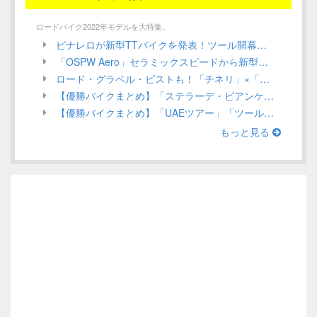
ロードバイク2022年モデルを大特集。
ピナレロが新型TTバイクを発表！ツール開幕戦でガンナがステージ優勝を狙う！／ INEOS Grenadiers【Tour de France 2022】
「OSPW Aero」セラミックスピードから新型エアロプーリーシステムが発売！UCI規定による認定は？／CeramicSpeed
ロード・グラベル・ピストも！「チネリ」×「インテル」ミラノを代表する2つのアイコンがコラボアイテムを発表／Cinelli 2022年モデル ロードバイク
【優勝バイクまとめ】「ステラーデ・ビアンケ」ほか、3月第1週目／ロードレース 2022
【優勝バイクまとめ】「UAEツアー」「ツール・ド・ルワンダ」ほか、2月第4週目（Stage Race編）／ロードレース 2022
もっと見る