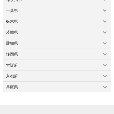
さいたま市
上尾・久喜・行田
和光・新座・志木・川越
原宿・表参道・青山
吉祥寺・三鷹・武蔵境
神奈川県
川口・越谷・春日部・三郷
所沢・飯能
四ツ谷・市ヶ谷・飯田橋
多摩地区
大井・蒲田
千葉県
小田原周辺
川崎市
横浜市
横須賀・逗子・葉山・三浦
熊谷・本庄・東松山・寄居
大塚・巣鴨・駒込・赤羽
小金井・国分寺・国立
千葉県
海老名・厚木周辺
相模原・大和周辺
箱根・湯河原
戸越銀座・中延・西馬込・池上・旗の台
文京区
栃木県
勝浦・鴨川・館山
千葉市
市原・木更津・富津
鎌倉・湘南
新宿・代々木・大久保
東京・日本橋
東急沿線
栃木県
成田・佐倉・佐原
柏・松戸
船橋・市川・浦安
板橋・東武沿線
池袋～高田馬場・早稲田
浜松町・田町・品川
茨城県
宇都宮・鹿沼
小山・佐野・栃木
真岡・益子・烏山
銚子・九十九里
清澄白河・森下・大島・瑞江
渋谷・恵比寿・代官山
茨城県
那須・塩原
町田・稲城・多摩
目黒・白金・五反田
福生・青梅周辺
愛知県
つくば・土浦・石岡
北茨城・奥久慈周辺
秋葉原・神田・水道橋
立川市・八王子市
築地・湾岸・お台場
愛知県
守谷・取手・牛久・稲敷
水戸・笠間
西東京市周辺
西武沿線
調布・府中・狛江
静岡県
一宮・稲沢・愛西
名古屋市
大府・常滑・知多
春日井
赤坂・永田町・溜池
足立区
銀座・新橋・有楽町
静岡県
東海
犬山・瀬戸・愛知郡
田原・豊橋・新城
高井戸〜久我山
大阪府
富士山周辺
沼津・伊豆半島
浜松・掛川・磐田
豊田・岡崎・西尾
大阪府
焼津・藤枝・御前崎
静岡市（静岡・清水）
京都府
北摂豊能
北河内・東大阪
南河内
堺・泉南
大阪市
京都府
平野区
泉北
豊中・池田・高槻
兵庫県
亀岡・丹波・福知山
京都市
天橋立・丹後半島
宇治・南山城
兵庫県
丹波篠山
伊丹市
住吉・御影
城崎・山陰海岸・但馬山地
姫路・中播磨・西播磨
姫路市
宝塚・西宮・尼崎
明石・東播磨・北播磨
神戸市