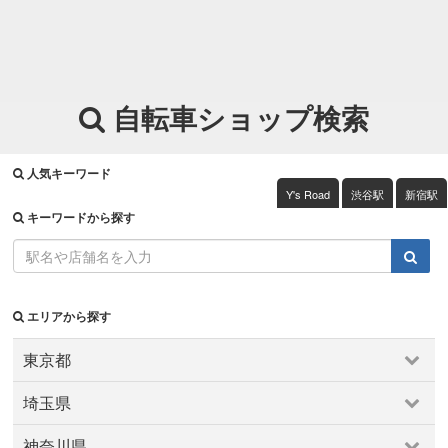
自転車ショップ検索
人気キーワード
Y's Road
渋谷駅
新宿駅
キーワードから探す
エリアから探す
東京都
東京都
埼玉県
上野・浅草・日暮里
両国・錦糸町・小岩
中野～西荻窪
埼玉県
京王・小田急沿線
六本木・麻布・広尾
千住・綾瀬・葛飾
神奈川県