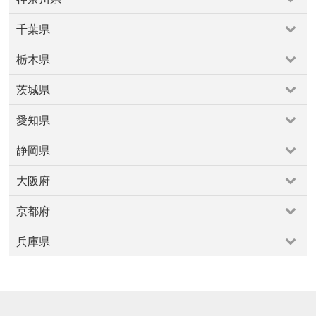
さいたま市
上尾・久喜・行田
和光・新座・志木・川越
原宿・表参道・青山
吉祥寺・三鷹・武蔵境
神奈川県
川口・越谷・春日部・三郷
所沢・飯能
四ツ谷・市ヶ谷・飯田橋
多摩地区
大井・蒲田
千葉県
小田原周辺
川崎市
横浜市
横須賀・逗子・葉山・三浦
熊谷・本庄・東松山・寄居
大塚・巣鴨・駒込・赤羽
小金井・国分寺・国立
千葉県
海老名・厚木周辺
相模原・大和周辺
箱根・湯河原
戸越銀座・中延・西馬込・池上・旗の台
文京区
栃木県
勝浦・鴨川・館山
千葉市
市原・木更津・富津
鎌倉・湘南
新宿・代々木・大久保
東京・日本橋
東急沿線
栃木県
成田・佐倉・佐原
柏・松戸
船橋・市川・浦安
板橋・東武沿線
池袋～高田馬場・早稲田
浜松町・田町・品川
茨城県
宇都宮・鹿沼
小山・佐野・栃木
真岡・益子・烏山
銚子・九十九里
清澄白河・森下・大島・瑞江
渋谷・恵比寿・代官山
茨城県
那須・塩原
町田・稲城・多摩
目黒・白金・五反田
福生・青梅周辺
愛知県
つくば・土浦・石岡
北茨城・奥久慈周辺
秋葉原・神田・水道橋
立川市・八王子市
築地・湾岸・お台場
愛知県
守谷・取手・牛久・稲敷
水戸・笠間
西東京市周辺
西武沿線
調布・府中・狛江
静岡県
一宮・稲沢・愛西
名古屋市
大府・常滑・知多
春日井
赤坂・永田町・溜池
足立区
銀座・新橋・有楽町
静岡県
東海
犬山・瀬戸・愛知郡
田原・豊橋・新城
高井戸〜久我山
大阪府
富士山周辺
沼津・伊豆半島
浜松・掛川・磐田
豊田・岡崎・西尾
大阪府
焼津・藤枝・御前崎
静岡市（静岡・清水）
京都府
北摂豊能
北河内・東大阪
南河内
堺・泉南
大阪市
京都府
平野区
泉北
豊中・池田・高槻
兵庫県
亀岡・丹波・福知山
京都市
天橋立・丹後半島
宇治・南山城
兵庫県
丹波篠山
伊丹市
住吉・御影
城崎・山陰海岸・但馬山地
姫路・中播磨・西播磨
姫路市
宝塚・西宮・尼崎
明石・東播磨・北播磨
神戸市