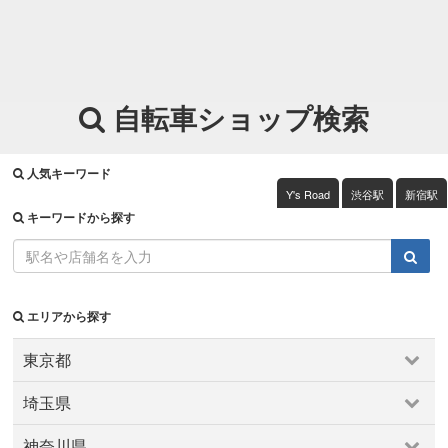
自転車ショップ検索
人気キーワード
Y's Road
渋谷駅
新宿駅
キーワードから探す
エリアから探す
東京都
東京都
埼玉県
上野・浅草・日暮里
両国・錦糸町・小岩
中野～西荻窪
埼玉県
京王・小田急沿線
六本木・麻布・広尾
千住・綾瀬・葛飾
神奈川県