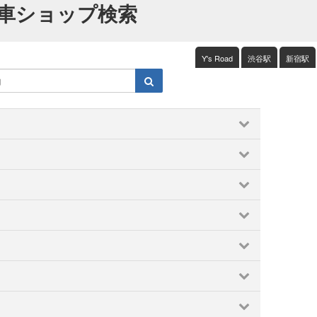
車ショップ検索
Y's Road
渋谷駅
新宿駅
両国・錦糸町・小岩
中野～西荻窪
京王・小田急沿線
千住・綾瀬・葛飾
原宿・表参道・青山
久喜・行田
和光・新座・志木・川越
境
四ツ谷・市ヶ谷・飯田橋
多摩地区
大井・蒲田
・三郷
所沢・飯能
熊谷・本庄・東松山・寄居
赤羽
小金井・国分寺・国立
横浜市
横須賀・逗子・葉山・三浦
馬込・池上・旗の台
文京区
新宿・代々木・大久保
相模原・大和周辺
箱根・湯河原
鎌倉・湘南
沿線
板橋・東武沿線
池袋～高田馬場・早稲田
千葉市
市原・木更津・富津
成田・佐倉・佐原
清澄白河・森下・大島・瑞江
渋谷・恵比寿・代官山
川・浦安
銚子・九十九里
目黒・白金・五反田
福生・青梅周辺
・佐野・栃木
真岡・益子・烏山
那須・塩原
橋
立川市・八王子市
築地・湾岸・お台場
沿線
調布・府中・狛江
赤坂・永田町・溜池
足立区
北茨城・奥久慈周辺
守谷・取手・牛久・稲敷
高井戸〜久我山