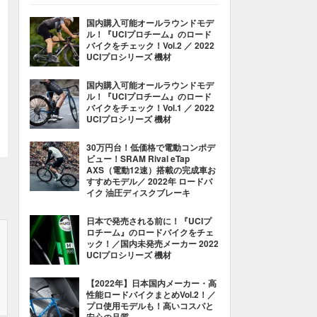
国内購入可能オールラウンドモデ
ル！『UCIプロチーム』のロード
バイクをチェック！Vol.2 ／ 2022
UCIプロシリーズ 機材
国内購入可能オールラウンドモデ
ル！『UCIプロチーム』のロード
バイクをチェック！Vol.1 ／ 2022
UCIプロシリーズ 機材
30万円台！低価格で電動コンポデ
ビュー！SRAM Rival eTap
AXS（電動12速）搭載の完成車お
すすめモデル／ 2022年 ロードバ
イク 油圧ディスクブレーキ
日本で発売される前に！『UCIプ
ロチーム』のロードバイクをチェ
ック！／国内未発売メーカー 2022
UCIプロシリーズ 機材
【2022年】日本国内メーカー・高
性能ロードバイクまとめVol.2！／
プロ使用モデルも！高いコスパと