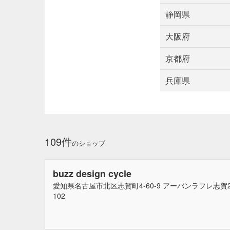
愛知県
水戸・笠間
静岡県
一宮・稲沢・愛西
静岡県
犬山・瀬戸・愛知郡
大阪府
富士山周辺
沼津・
大阪府
静岡市（静岡・清水）
京都府
北摂豊能
北河内・
京都府
豊中・池田・高槻
兵庫県
亀岡・丹波・福知山
兵庫県
丹波篠山
伊丹市
姫路・中播磨・西播
神戸市
109件
のショップ
buzz design cycle
愛知県名古屋市北区志賀町4-60-9 アーバンラフレ志賀2
102