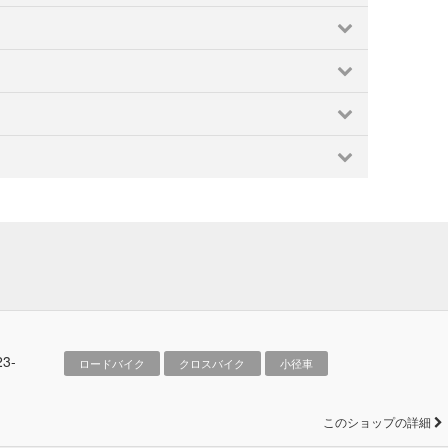
名古屋市
大府・常滑・知多
春日井
東海
田原・豊橋・新城
豊田・岡崎・西尾
伊豆半島
浜松・掛川・磐田
焼津・藤枝・御前崎
東大阪
南河内
堺・泉南
大阪市
平野区
泉北
京都市
天橋立・丹後半島
宇治・南山城
住吉・御影
城崎・山陰海岸・但馬山地
磨
姫路市
宝塚・西宮・尼崎
明石・東播磨・北播磨
3-
ロードバイク
クロスバイク
小径車
このショップの詳細