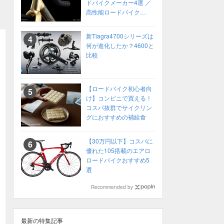
ドバイクメーカー4選 ／
高性能ロードバイク
2022年 カスタムオーダ
ーも！
新Tiagra4700シリーズは
何が進化したか？4600と
比較
【ロードバイク初心者向
け】コンビニで買える！
コスパ抜群でサイクリン
グにおすすめの補給食
【30万円以下】コスパに
優れた105搭載のエアロ
ロードバイクおすすめ5
選
Recommended by
最新の特集記事