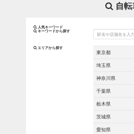
自転
人気キーワード
キーワードから探す
エリアから探す
東京都
東京都
埼玉県
上野・浅草・日暮里
埼玉県
六本木・麻布・広尾
神奈川県
さいたま市
上尾・
吉祥寺・三鷹・武蔵
神奈川県
川口・越谷・春日部
大塚・巣鴨・駒込・
千葉県
小田原周辺
川崎市
戸越銀座・中延・西
千葉県
海老名・厚木周辺
東京・日本橋
東急
栃木県
勝浦・鴨川・館山
浜松町・田町・品川
栃木県
柏・松戸
船橋・市
町田・稲城・多摩
茨城県
宇都宮・鹿沼
小山
秋葉原・神田・水道
茨城県
西東京市周辺
西武
愛知県
つくば・土浦・石岡
銀座・新橋・有楽町