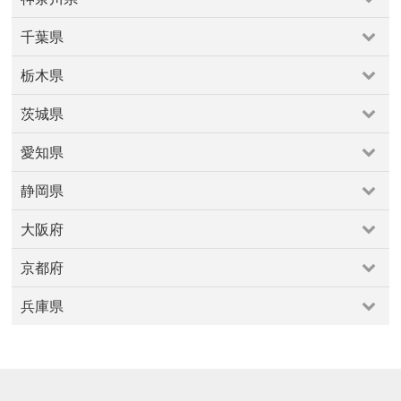
さいたま市
上尾・久喜・行田
和光・新座・志木・川越
原宿・表参道・青山
吉祥寺・三鷹・武蔵境
神奈川県
川口・越谷・春日部・三郷
所沢・飯能
四ツ谷・市ヶ谷・飯田橋
多摩地区
大井・蒲田
千葉県
小田原周辺
川崎市
横浜市
横須賀・逗子・葉山・三浦
熊谷・本庄・東松山・寄居
大塚・巣鴨・駒込・赤羽
小金井・国分寺・国立
千葉県
海老名・厚木周辺
相模原・大和周辺
箱根・湯河原
戸越銀座・中延・西馬込・池上・旗の台
文京区
栃木県
勝浦・鴨川・館山
千葉市
市原・木更津・富津
鎌倉・湘南
新宿・代々木・大久保
東京・日本橋
東急沿線
栃木県
成田・佐倉・佐原
柏・松戸
船橋・市川・浦安
板橋・東武沿線
池袋～高田馬場・早稲田
浜松町・田町・品川
茨城県
宇都宮・鹿沼
小山・佐野・栃木
真岡・益子・烏山
銚子・九十九里
清澄白河・森下・大島・瑞江
渋谷・恵比寿・代官山
茨城県
那須・塩原
町田・稲城・多摩
目黒・白金・五反田
福生・青梅周辺
愛知県
つくば・土浦・石岡
北茨城・奥久慈周辺
秋葉原・神田・水道橋
立川市・八王子市
築地・湾岸・お台場
愛知県
守谷・取手・牛久・稲敷
水戸・笠間
西東京市周辺
西武沿線
調布・府中・狛江
静岡県
一宮・稲沢・愛西
名古屋市
大府・常滑・知多
春日井
赤坂・永田町・溜池
足立区
銀座・新橋・有楽町
静岡県
東海
犬山・瀬戸・愛知郡
田原・豊橋・新城
高井戸〜久我山
大阪府
富士山周辺
沼津・伊豆半島
浜松・掛川・磐田
豊田・岡崎・西尾
大阪府
焼津・藤枝・御前崎
静岡市（静岡・清水）
京都府
北摂豊能
北河内・東大阪
南河内
堺・泉南
大阪市
京都府
平野区
泉北
豊中・池田・高槻
兵庫県
亀岡・丹波・福知山
京都市
天橋立・丹後半島
宇治・南山城
兵庫県
丹波篠山
伊丹市
住吉・御影
城崎・山陰海岸・但馬山地
姫路・中播磨・西播磨
姫路市
宝塚・西宮・尼崎
明石・東播磨・北播磨
神戸市