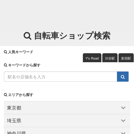
自転車ショップ検索
人気キーワード
Y's Road
渋谷駅
新宿駅
キーワードから探す
エリアから探す
東京都
東京都
埼玉県
上野・浅草・日暮里
両国・錦糸町・小岩
中野～西荻窪
埼玉県
京王・小田急沿線
六本木・麻布・広尾
千住・綾瀬・葛飾
神奈川県