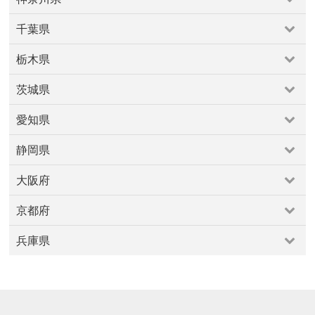
さいたま市
上尾・久喜・行田
和光・新座・志木・川越
原宿・表参道・青山
吉祥寺・三鷹・武蔵境
神奈川県
川口・越谷・春日部・三郷
所沢・飯能
四ツ谷・市ヶ谷・飯田橋
多摩地区
大井・蒲田
千葉県
小田原周辺
川崎市
横浜市
横須賀・逗子・葉山・三浦
熊谷・本庄・東松山・寄居
大塚・巣鴨・駒込・赤羽
小金井・国分寺・国立
千葉県
海老名・厚木周辺
相模原・大和周辺
箱根・湯河原
戸越銀座・中延・西馬込・池上・旗の台
文京区
栃木県
勝浦・鴨川・館山
千葉市
市原・木更津・富津
鎌倉・湘南
新宿・代々木・大久保
東京・日本橋
東急沿線
栃木県
成田・佐倉・佐原
柏・松戸
船橋・市川・浦安
板橋・東武沿線
池袋～高田馬場・早稲田
浜松町・田町・品川
茨城県
宇都宮・鹿沼
小山・佐野・栃木
真岡・益子・烏山
銚子・九十九里
清澄白河・森下・大島・瑞江
渋谷・恵比寿・代官山
茨城県
那須・塩原
町田・稲城・多摩
目黒・白金・五反田
福生・青梅周辺
愛知県
つくば・土浦・石岡
北茨城・奥久慈周辺
秋葉原・神田・水道橋
立川市・八王子市
築地・湾岸・お台場
愛知県
守谷・取手・牛久・稲敷
水戸・笠間
西東京市周辺
西武沿線
調布・府中・狛江
静岡県
一宮・稲沢・愛西
名古屋市
大府・常滑・知多
春日井
赤坂・永田町・溜池
足立区
銀座・新橋・有楽町
静岡県
東海
犬山・瀬戸・愛知郡
田原・豊橋・新城
高井戸〜久我山
大阪府
富士山周辺
沼津・伊豆半島
浜松・掛川・磐田
豊田・岡崎・西尾
大阪府
焼津・藤枝・御前崎
静岡市（静岡・清水）
京都府
北摂豊能
北河内・東大阪
南河内
堺・泉南
大阪市
京都府
平野区
泉北
豊中・池田・高槻
兵庫県
亀岡・丹波・福知山
京都市
天橋立・丹後半島
宇治・南山城
兵庫県
丹波篠山
伊丹市
住吉・御影
城崎・山陰海岸・但馬山地
姫路・中播磨・西播磨
姫路市
宝塚・西宮・尼崎
明石・東播磨・北播磨
神戸市