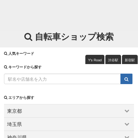
自転車ショップ検索
人気キーワード
Y's Road
渋谷駅
新宿駅
キーワードから探す
エリアから探す
東京都
東京都
埼玉県
上野・浅草・日暮里
両国・錦糸町・小岩
中野～西荻窪
埼玉県
京王・小田急沿線
六本木・麻布・広尾
千住・綾瀬・葛飾
神奈川県