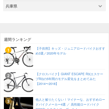
京都府
平野区
泉北
豊中・池田・高槻
兵庫県
亀岡・丹波・福知山
京都市
天橋立・丹後半島
宇治・南山城
兵庫県
丹波篠山
伊丹市
住吉・御影
城崎・山陰海岸・但馬山地
姫路・中播磨・西播磨
姫路市
宝塚・西宮・尼崎
明石・東播磨・北播磨
神戸市
週間ランキング
【子供用】キッズ・ジュニアロードバイクおすす
め3選／2020年モデル
【クロスバイク】GIANT ESCAPE R3(エスケー
プR3)の5年間のモデル変化をまとめてみた
【2014〜2018】
他人と被りたくない！マイナーな、おすすめロー
ドバイクメーカー4選 ／ 高性能ロードバイク