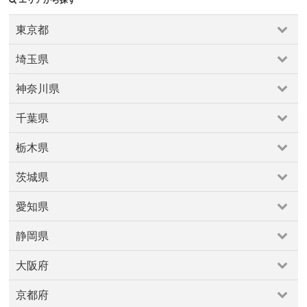
東京都
東京都
埼玉県
上野・浅草・日暮里
両国・錦糸町・小岩
中野～西荻窪
埼玉県
京王・小田急沿線
六本木・麻布・広尾
千住・綾瀬・葛飾
神奈川県
さいたま市
上尾・久喜・行田
和光・新座・志木・川越
原宿・表参道・青山
吉祥寺・三鷹・武蔵境
神奈川県
川口・越谷・春日部・三郷
所沢・飯能
四ツ谷・市ヶ谷・飯田橋
多摩地区
大井・蒲田
千葉県
小田原周辺
川崎市
横浜市
横須賀・逗子・葉山・三浦
熊谷・本庄・東松山・寄居
大塚・巣鴨・駒込・赤羽
小金井・国分寺・国立
千葉県
海老名・厚木周辺
相模原・大和周辺
箱根・湯河原
戸越銀座・中延・西馬込・池上・旗の台
文京区
栃木県
勝浦・鴨川・館山
千葉市
市原・木更津・富津
鎌倉・湘南
新宿・代々木・大久保
東京・日本橋
東急沿線
栃木県
成田・佐倉・佐原
柏・松戸
船橋・市川・浦安
板橋・東武沿線
池袋～高田馬場・早稲田
浜松町・田町・品川
茨城県
宇都宮・鹿沼
小山・佐野・栃木
真岡・益子・烏山
銚子・九十九里
清澄白河・森下・大島・瑞江
渋谷・恵比寿・代官山
茨城県
那須・塩原
町田・稲城・多摩
目黒・白金・五反田
福生・青梅周辺
愛知県
つくば・土浦・石岡
北茨城・奥久慈周辺
秋葉原・神田・水道橋
立川市・八王子市
築地・湾岸・お台場
愛知県
守谷・取手・牛久・稲敷
水戸・笠間
西東京市周辺
西武沿線
調布・府中・狛江
静岡県
一宮・稲沢・愛西
名古屋市
大府・常滑・知多
春日井
赤坂・永田町・溜池
足立区
銀座・新橋・有楽町
静岡県
東海
犬山・瀬戸・愛知郡
田原・豊橋・新城
高井戸〜久我山
大阪府
富士山周辺
沼津・伊豆半島
浜松・掛川・磐田
豊田・岡崎・西尾
大阪府
焼津・藤枝・御前崎
静岡市（静岡・清水）
京都府
北摂豊能
北河内・東大阪
南河内
堺・泉南
大阪市