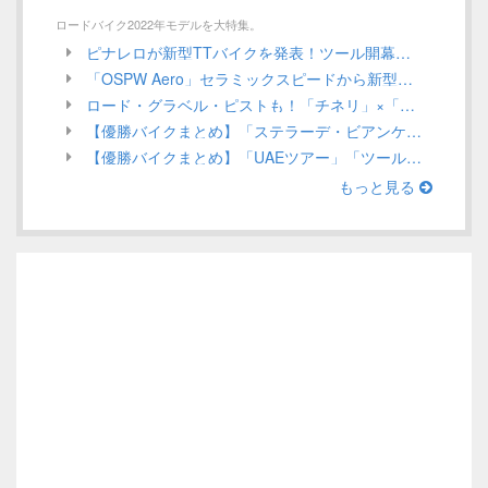
ロードバイク2022年モデルを大特集。
ピナレロが新型TTバイクを発表！ツール開幕戦でガンナがステージ優勝を狙う！／ INEOS Grenadiers【Tour de France 2022】
「OSPW Aero」セラミックスピードから新型エアロプーリーシステムが発売！UCI規定による認定は？／CeramicSpeed
ロード・グラベル・ピストも！「チネリ」×「インテル」ミラノを代表する2つのアイコンがコラボアイテムを発表／Cinelli 2022年モデル ロードバイク
【優勝バイクまとめ】「ステラーデ・ビアンケ」ほか、3月第1週目／ロードレース 2022
【優勝バイクまとめ】「UAEツアー」「ツール・ド・ルワンダ」ほか、2月第4週目（Stage Race編）／ロードレース 2022
もっと見る