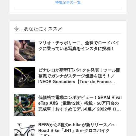
特集記事の一覧
今、あなたにオススメ
マリオ・チッポリーニ、全裸でロードバイ
クに乗っている写真をインスタに投稿！
ピナレロが新型TTバイクを発表！ツール開
幕戦でガンナがステージ優勝を狙う！／
INEOS Grenadiers【Tour de France
2022】
低価格で電動コンポデビュー！SRAM Rival
eTap AXS（電動12速）搭載・50万円台の
完成車！おすすめモデル6選／ 2022年 ロー
ドバイク 油圧ディスクブレーキ
BESVから2種のe-bikeが新リリース／e-
Road Bike「JR1」& e-クロスバイク