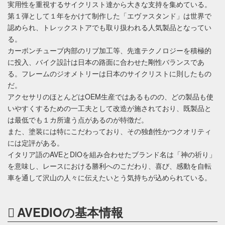
実用性を重視するサイクリスト達から大きな支持を集めている。
第１弾として１年をかけて制作した「エヴァスタンド」は世界で
認められ、トレックストアでも取り扱われる人気製品となってい
る。
カーボンチューブ内部のリブ加工等、先進テクノロジーを積極的
に投入、バイク設計は日本の路面に合わせた剛性バランスであ
る。フレームのジオメトリーは日本のサイクリストに則したもの
だ。
アクセサリのほとんどはOEM生産ではあるものの、どの製品も使
いやすくするための一工夫として改造が施されており、既製品と
は最低でも１カ所違う点があるのが特徴だ。
また、塗装には特にこだわっており、その独創性かつクオリティ
には定評がある。
イタリア語のAVEとDIOを組み合わせたブランド名は「神の祈り」
を意味し、レースにおける勝利へのこだわり、喜び、感動を自転
車を通して沢山の人々に伝えたいとう気持ちが込められている。
AVEDIOの基本情報